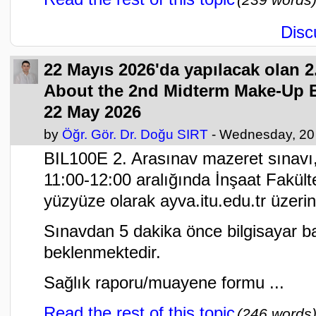
Disc
22 Mayıs 2026'da yapılacak olan 2.
About the 2nd Midterm Make-Up E
22 May 2026
by
Öğr. Gör. Dr. Doğu SIRT
- Wednesday, 20
BIL100E 2. Arasınav mazeret sınav
11:00-12:00 aralığında İnşaat Fakül
yüzyüze olarak ayva.itu.edu.tr üzeri
Sınavdan 5 dakika önce bilgisayar b
beklenmektedir.
Sağlık raporu/muayene formu ...
Read the rest of this topic
(246 words