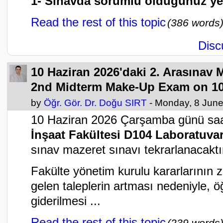
1- Sınavda sorumlu olduğunuz yerl
Read the rest of this topic
(386 words
Disc
10 Haziran 2026'daki 2. Arasınav 
2nd Midterm Make-Up Exam on 10
by
Öğr. Gör. Dr. Doğu SIRT
- Monday, 8 June
10 Haziran 2026 Çarşamba günü sa
İnşaat Fakültesi D104 Laboratuvar
sınav mazeret sınavı tekrarlanacaktı
Fakülte yönetim kurulu kararlarını
gelen taleplerin artması nedeniyle, ö
giderilmesi ...
Read the rest of this topic
(239 words