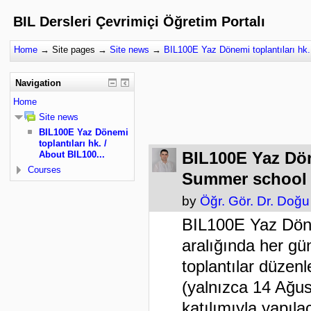
BIL Dersleri Çevrimiçi Öğretim Portalı
Home
→
Site pages
→
Site news
→
BIL100E Yaz Dönemi toplantıları hk.
Navigation
Home
Site news
BIL100E Yaz Dönemi
toplantıları hk. /
BIL100E Yaz Dön
About BIL100...
Courses
Summer school 
by
Öğr. Gör. Dr. Doğ
BIL100E Yaz Dön
aralığında her gü
toplantılar düzenl
(yalnızca 14 Ağus
katılımıyla yapıla