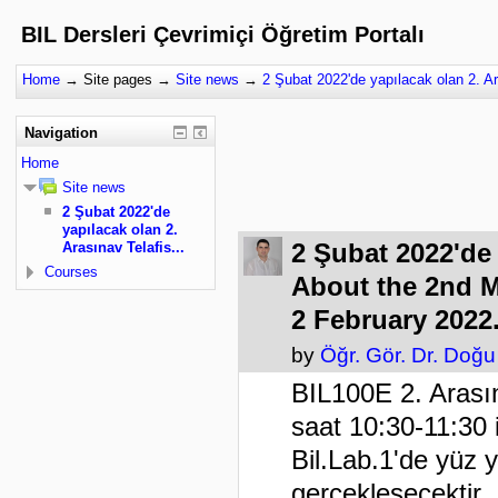
BIL Dersleri Çevrimiçi Öğretim Portalı
Home
→
Site pages
→
Site news
→
2 Şubat 2022'de yapılacak olan 2. Ar
Navigation
Home
Site news
2 Şubat 2022'de
yapılacak olan 2.
2 Şubat 2022'de 
Arasınav Telafis...
Courses
About the 2nd M
2 February 2022
by
Öğr. Gör. Dr. Doğ
BIL100E 2. Arası
saat 10:30-11:30 
Bil.Lab.1'de yüz 
gerçekleşecektir.