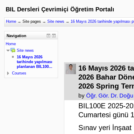
BIL Dersleri Çevrimiçi Öğretim Portalı
Home
→
Site pages
→
Site news
→
16 Mayıs 2026 tarihinde yapılması p
Navigation
Home
Site news
16 Mayıs 2026
tarihinde yapılması
16 Mayıs 2026 t
planlanan BIL100...
Courses
2026 Bahar Döne
2026 Spring Ter
by
Öğr. Gör. Dr. Doğ
BIL100E 2025-202
Cumartesi günü 10
Sınav yeri İnşaat 